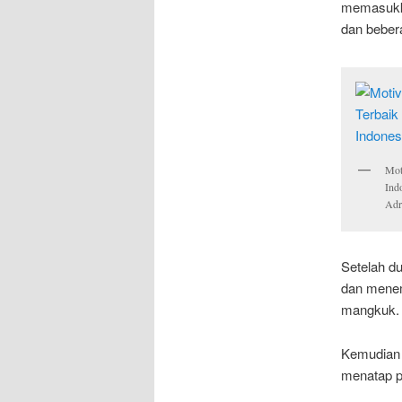
memasukka
dan bebera
Mot
Ind
Adr
Setelah du
dan menem
mangkuk.
Kemudian 
menatap pu