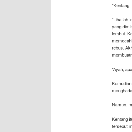
“Kentang, 
“Lihatlah 
yang dimi
lembut. K
memecahka
rebus. Ak
membuatn
“Ayah, apa
Kemudian 
menghadapi
Namun, ma
Kentang i
tersebut m