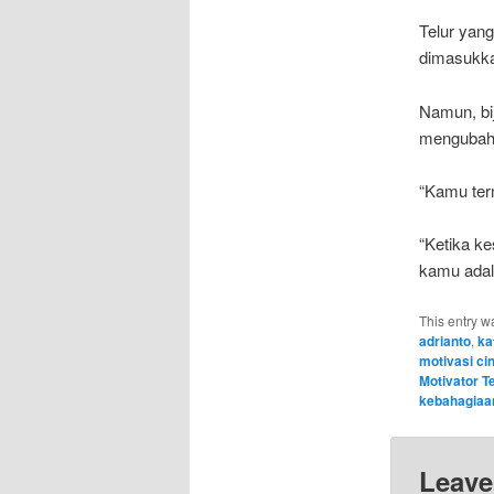
Telur yang
dimasukka
Namun, biji
mengubah 
“Kamu ter
“Ketika k
kamu adala
This entry w
adrianto
,
ka
motivasi ci
Motivator Te
kebahagiaa
Leave