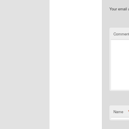
Your email 
Commen
Name