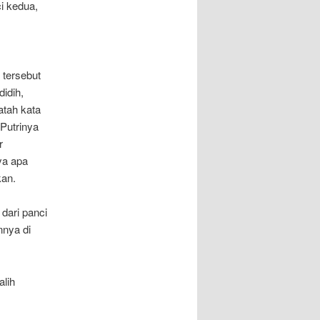
i kedua,
 tersebut
idih,
tah kata
Putrinya
r
ya apa
kan.
dari panci
nya di
alih