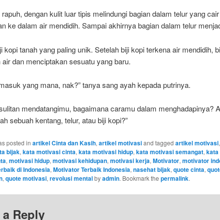
 rapuh, dengan kulit luar tipis melindungi bagian dalam telur yang cai
n ke dalam air mendidih. Sampai akhirnya bagian dalam telur menjad
 kopi tanah yang paling unik. Setelah biji kopi terkena air mendidih, bi
air dan menciptakan sesuatu yang baru.
masuk yang mana, nak?” tanya sang ayah kepada putrinya.
esulitan mendatangimu, bagaimana caramu dalam menghadapinya? 
h sebuah kentang, telur, atau biji kopi?”
as posted in
artikel Cinta dan Kasih
,
artikel motivasi
and tagged
artikel motivasi
ta bijak
,
kata motivasi cinta
,
kata motivasi hidup
,
kata motivasi semangat
,
kata
nta
,
motivasi hidup
,
motivasi kehidupan
,
motivasi kerja
,
Motivator
,
motivator in
rbaik di Indonesia
,
Motivator Terbaik Indonesia
,
nasehat bijak
,
quote cinta
,
quot
n
,
quote motivasi
,
revolusi mental
by
admin
. Bookmark the
permalink
.
 a Reply