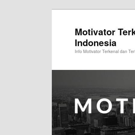
Skip
to
primary
Motivator Ter
content
Indonesia
Info Motivator Terkenal dan Ter