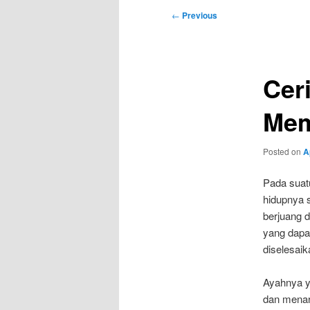
Post
←
Previous
navigation
Cer
Mem
Posted on
A
Pada suat
hidupnya s
berjuang 
yang dapa
diselesaik
Ayahnya y
dan menaru