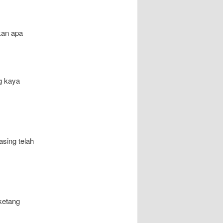
ukan apa
g kaya
sing telah
ketang