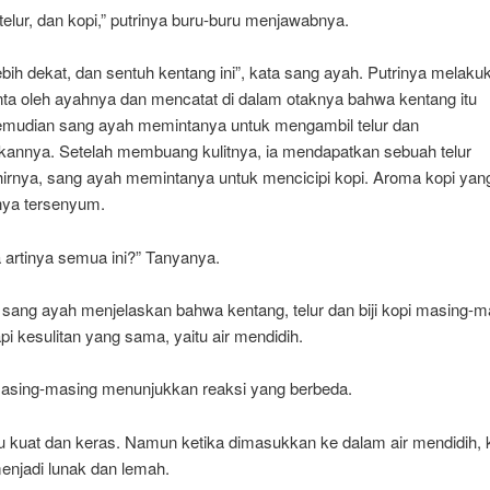
telur, dan kopi,” putrinya buru-buru menjawabnya.
lebih dekat, dan sentuh kentang ini”, kata sang ayah. Putrinya melak
nta oleh ayahnya dan mencatat di dalam otaknya bahwa kentang itu
emudian sang ayah memintanya untuk mengambil telur dan
nnya. Setelah membuang kulitnya, ia mendapatkan sebuah telur
hirnya, sang ayah memintanya untuk mencicipi kopi. Aroma kopi yan
ya tersenyum.
 artinya semua ini?” Tanyanya.
sang ayah menjelaskan bahwa kentang, telur dan biji kopi masing-ma
 kesulitan yang sama, yaitu air mendidih.
sing-masing menunjukkan reaksi yang berbeda.
tu kuat dan keras. Namun ketika dimasukkan ke dalam air mendidih, 
enjadi lunak dan lemah.