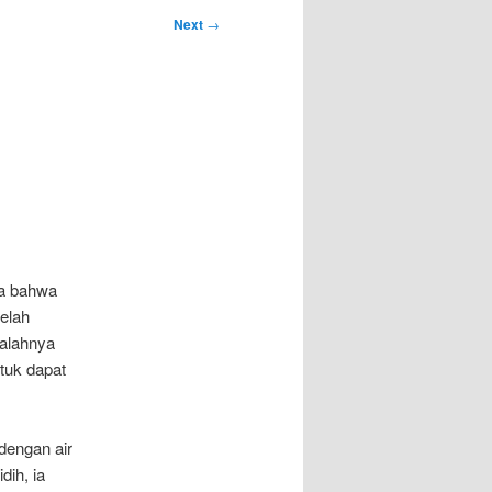
Next
→
ya bahwa
lelah
salahnya
tuk dapat
dengan air
dih, ia