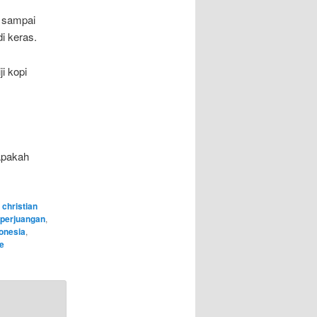
r sampai
i keras.
ji kopi
Apakah
,
christian
 perjuangan
,
donesia
,
e