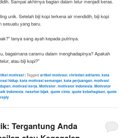
dih. Sampai akhirnya bagian dalam telur menjadi keras.
ng unik. Setelah biji kopi terkena air mendidih, biji kopi
 sesuatu yang baru.
k?” tanya sang ayah kepada putrinya.
imu, bagaimana caramu dalam menghadapinya? Apakah
ur, atau biji kopi?”
tikel motivasi
|
Tagged
artikel motivasi
,
christian adrianto
,
kata
vasi hidup
,
kata motivasi semangat
,
kata perjuangan
,
motivasi
idupan
,
motivasi kerja
,
Motivator
,
motivator indonesia
,
Motivator
baik Indonesia
,
nasehat bijak
,
quote cinta
,
quote kebahagiaan
,
quote
reply
ik: Tergantung Anda
silan atau Kegagalan