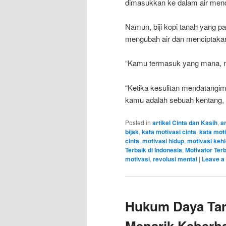
dimasukkan ke dalam air mendi
Namun, biji kopi tanah yang pali
mengubah air dan menciptakan
“Kamu termasuk yang mana, na
“Ketika kesulitan mendatang
kamu adalah sebuah kentang, tel
Posted in
artikel Cinta dan Kasih
,
ar
bijak
,
kata motivasi cinta
,
kata moti
cinta
,
motivasi hidup
,
motivasi keh
Terbaik di Indonesia
,
Motivator Ter
motivasi
,
revolusi mental
|
Leave a 
Hukum Daya Tar
Menarik Keberha