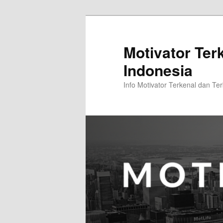
Skip
Skip
to
to
primary
secondary
Motivator Ter
content
content
Indonesia
Info Motivator Terkenal dan Ter