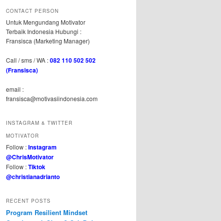
CONTACT PERSON
Untuk Mengundang Motivator
Terbaik Indonesia Hubungi :
Fransisca (Marketing Manager)
Call / sms / WA :
082 110 502 502
(Fransisca)
email :
fransisca@motivasiindonesia.com
INSTAGRAM & TWITTER
MOTIVATOR
Follow :
Instagram
@ChrisMotivator
Follow :
Tiktok
@christianadrianto
RECENT POSTS
Program Resilient Mindset