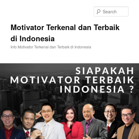
Skip
Skip
to
to
Sear
primary
secondary
content
content
Motivator Terkenal dan Terbaik
di Indonesia
Info Motivator Terkenal dan Terbaik di Indonesia