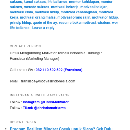
sukses
,
kunci sukses
,
life ballance
,
mentor kehidupan
,
mentor
sukses
,
metode sukses
,
motivasi bekerja
,
motivasi belajar
,
motivasi cinta
,
motivasi hidup
,
motivasi kebahagiaan
,
motivasi
kerja
,
motivasi orang malas
,
motivasi orang rajin
,
motivator hidup
,
prinsip hidup
,
quote of the ay
,
resume buku motivasi
,
wisdom
,
wor
life ballance
|
Leave a reply
CONTACT PERSON
Untuk Mengundang Motivator Terbaik Indonesia Hubungi :
Fransisca (Marketing Manager)
Call / sms / WA :
082 110 502 502 (Fransisca)
email : fransisca@motivasiindonesia.com
INSTAGRAM & TWITTER MOTIVATOR
Follow :
Instagram @ChrisMotivator
Follow :
Tiktok @christianadrianto
RECENT POSTS
Program Resilient Mindset Cocok untuk Siapa? Cek Dulu