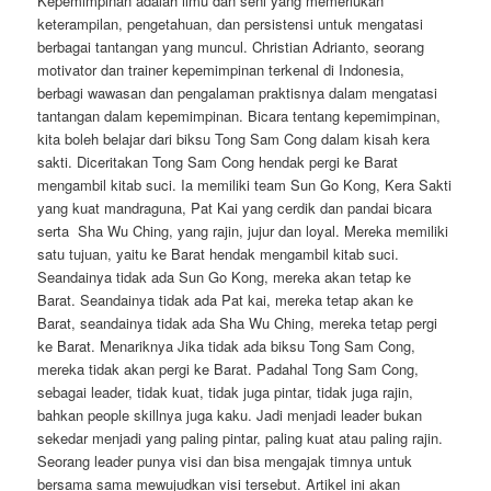
Kepemimpinan adalah ilmu dan seni yang memerlukan
keterampilan, pengetahuan, dan persistensi untuk mengatasi
berbagai tantangan yang muncul. Christian Adrianto, seorang
motivator dan trainer kepemimpinan terkenal di Indonesia,
berbagi wawasan dan pengalaman praktisnya dalam mengatasi
tantangan dalam kepemimpinan. Bicara tentang kepemimpinan,
kita boleh belajar dari biksu Tong Sam Cong dalam kisah kera
sakti. Diceritakan Tong Sam Cong hendak pergi ke Barat
mengambil kitab suci. Ia memiliki team Sun Go Kong, Kera Sakti
yang kuat mandraguna, Pat Kai yang cerdik dan pandai bicara
serta Sha Wu Ching, yang rajin, jujur dan loyal. Mereka memiliki
satu tujuan, yaitu ke Barat hendak mengambil kitab suci.
Seandainya tidak ada Sun Go Kong, mereka akan tetap ke
Barat. Seandainya tidak ada Pat kai, mereka tetap akan ke
Barat, seandainya tidak ada Sha Wu Ching, mereka tetap pergi
ke Barat. Menariknya Jika tidak ada biksu Tong Sam Cong,
mereka tidak akan pergi ke Barat. Padahal Tong Sam Cong,
sebagai leader, tidak kuat, tidak juga pintar, tidak juga rajin,
bahkan people skillnya juga kaku. Jadi menjadi leader bukan
sekedar menjadi yang paling pintar, paling kuat atau paling rajin.
Seorang leader punya visi dan bisa mengajak timnya untuk
bersama sama mewujudkan visi tersebut. Artikel ini akan