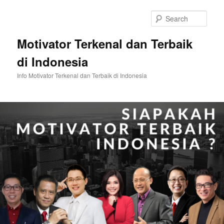
Skip
Skip
to
to
Sear
primary
secondary
content
content
Motivator Terkenal dan Terbaik
di Indonesia
Info Motivator Terkenal dan Terbaik di Indonesia