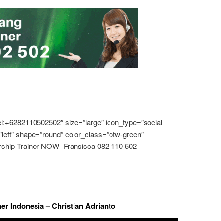
el:+6282110502502″ size=”large” icon_type=”social
”left” shape=”round” color_class=”otw-green”
ership Trainer NOW- Fransisca 082 110 502
ner Indonesia – Christian Adrianto