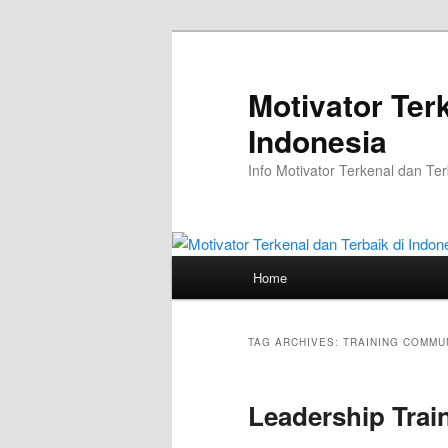
Skip
Skip
to
to
primary
secondary
Motivator Ter
content
content
Indonesia
Info Motivator Terkenal dan Ter
Main
Home
menu
TAG ARCHIVES:
TRAINING COMMUN
Leadership Trai