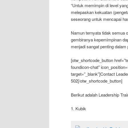
“Untuk memimpin di level yang
melepaskan kekuatan (pengeta
seseorang untuk mencapai has
Namun ternyata tidak semua o
gembiranya kepemimpinan dapat
menjadi sangat penting dalam
[otw_shortcode_button href=”t
foundicon-chat” icon_position=
target=”_blank”]Contact Lead
502[/otw_shortcode_button]
Berikut adalah Leadership Trai
1. Kubik