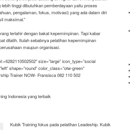
 lebih tinggi dibutuhkan pemberdayaan yaitu proses
huan, pengalaman, fokus, motivasi) yang ada dalam diri
il maksimal.”
rang terlahir dengan bakat kepemimpinan. Tapi kabar
 dilatih. Itulah sebabnya pelatihan kepemimpinan
 perusahaan maupun organisasi.
el:+6282110502502″ size=”large” icon_type=”social
”left” shape=”round” color_class=”otw-green”
ership Trainer NOW- Fransisca 082 110 502
ning Indonesia yang terbaik
Kubik Training fokus pada pelatihan Leadeship. Kubik