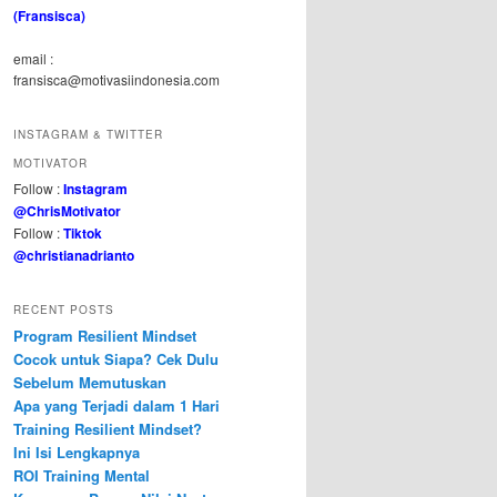
(Fransisca)
email :
fransisca@motivasiindonesia.com
INSTAGRAM & TWITTER
MOTIVATOR
Follow :
Instagram
@ChrisMotivator
Follow :
Tiktok
@christianadrianto
RECENT POSTS
Program Resilient Mindset
Cocok untuk Siapa? Cek Dulu
Sebelum Memutuskan
Apa yang Terjadi dalam 1 Hari
Training Resilient Mindset?
Ini Isi Lengkapnya
ROI Training Mental