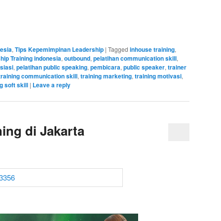
nesia
,
Tips Kepemimpinan Leadership
|
Tagged
inhouse training
,
hip Training indonesia
,
outbound
,
pelatihan communication skill
,
siasi
,
pelatihan public speaking
,
pembicara
,
public speaker
,
trainer
training communication skill
,
training marketing
,
training motivasi
,
g soft skill
|
Leave a reply
ing di Jakarta