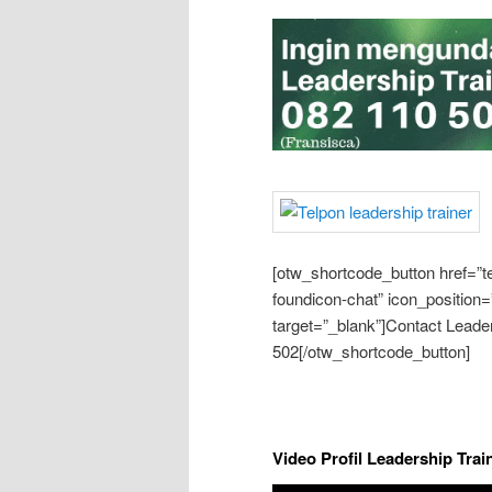
[otw_shortcode_button href=”t
foundicon-chat” icon_position=
target=”_blank”]Contact Lead
502[/otw_shortcode_button]
Video Profil Leadership Trai