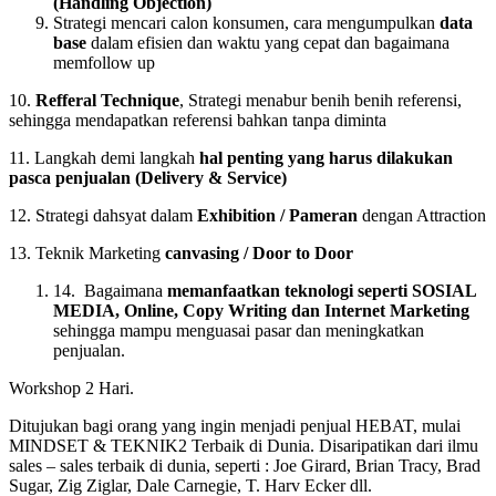
(Handling Objection)
Strategi mencari calon konsumen, cara mengumpulkan
data
base
dalam efisien dan waktu yang cepat dan bagaimana
memfollow up
10.
Refferal Technique
, Strategi menabur benih benih referensi,
sehingga mendapatkan referensi bahkan tanpa diminta
11. Langkah demi langkah
hal penting yang harus dilakukan
pasca penjualan (Delivery & Service)
12. Strategi dahsyat dalam
Exhibition / Pameran
dengan Attraction
13. Teknik Marketing
canvasing / Door to Door
14. Bagaimana
memanfaatkan teknologi seperti
SOSIAL
MEDIA, Online, Copy Writing
dan Internet Marketing
sehingga mampu menguasai pasar dan meningkatkan
penjualan.
Workshop 2 Hari.
Ditujukan bagi orang yang ingin menjadi penjual HEBAT, mulai
MINDSET & TEKNIK2 Terbaik di Dunia. Disaripatikan dari ilmu
sales – sales terbaik di dunia, seperti : Joe Girard, Brian Tracy, Brad
Sugar, Zig Ziglar, Dale Carnegie, T. Harv Ecker dll.