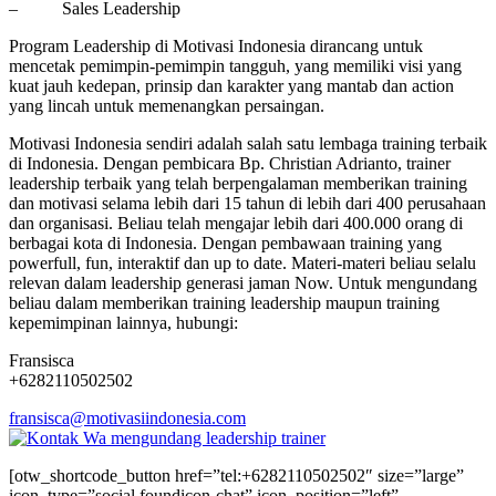
– Sales Leadership
Program Leadership di Motivasi Indonesia dirancang untuk
mencetak pemimpin-pemimpin tangguh, yang memiliki visi yang
kuat jauh kedepan, prinsip dan karakter yang mantab dan action
yang lincah untuk memenangkan persaingan.
Motivasi Indonesia sendiri adalah salah satu lembaga training terbaik
di Indonesia. Dengan pembicara Bp. Christian Adrianto, trainer
leadership terbaik yang telah berpengalaman memberikan training
dan motivasi selama lebih dari 15 tahun di lebih dari 400 perusahaan
dan organisasi. Beliau telah mengajar lebih dari 400.000 orang di
berbagai kota di Indonesia. Dengan pembawaan training yang
powerfull, fun, interaktif dan up to date. Materi-materi beliau selalu
relevan dalam leadership generasi jaman Now. Untuk mengundang
beliau dalam memberikan training leadership maupun training
kepemimpinan lainnya, hubungi:
Fransisca
+6282110502502
fransisca@motivasiindonesia.
com
[otw_shortcode_button href=”tel:+6282110502502″ size=”large”
icon_type=”social foundicon-chat” icon_position=”left”