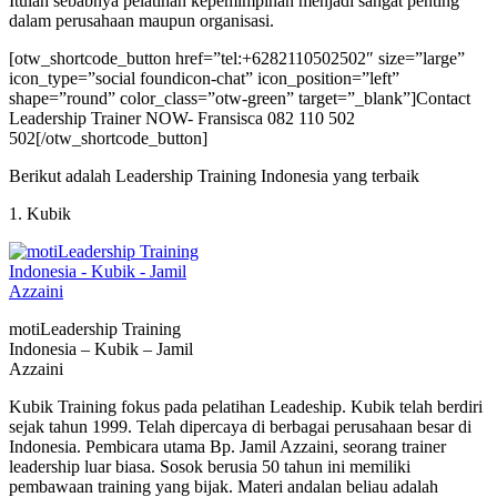
Itulah sebabnya pelatihan kepemimpinan menjadi sangat penting
dalam perusahaan maupun organisasi.
[otw_shortcode_button href=”tel:+6282110502502″ size=”large”
icon_type=”social foundicon-chat” icon_position=”left”
shape=”round” color_class=”otw-green” target=”_blank”]Contact
Leadership Trainer NOW- Fransisca 082 110 502
502[/otw_shortcode_button]
Berikut adalah Leadership Training Indonesia yang terbaik
1. Kubik
motiLeadership Training
Indonesia – Kubik – Jamil
Azzaini
Kubik Training fokus pada pelatihan Leadeship. Kubik telah berdiri
sejak tahun 1999. Telah dipercaya di berbagai perusahaan besar di
Indonesia. Pembicara utama Bp. Jamil Azzaini, seorang trainer
leadership luar biasa. Sosok berusia 50 tahun ini memiliki
pembawaan training yang bijak. Materi andalan beliau adalah