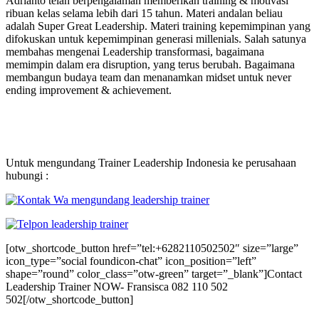
Adrianto telah berpengalaman memberikan training & motivasi
ribuan kelas selama lebih dari 15 tahun. Materi andalan beliau
adalah Super Great Leadership. Materi training kepemimpinan yang
difokuskan untuk kepemimpinan generasi millenials. Salah satunya
membahas mengenai Leadership transformasi, bagaimana
memimpin dalam era disruption, yang terus berubah. Bagaimana
membangun budaya team dan menanamkan midset untuk never
ending improvement & achievement.
Untuk mengundang Trainer Leadership Indonesia ke perusahaan
hubungi :
[otw_shortcode_button href=”tel:+6282110502502″ size=”large”
icon_type=”social foundicon-chat” icon_position=”left”
shape=”round” color_class=”otw-green” target=”_blank”]Contact
Leadership Trainer NOW- Fransisca 082 110 502
502[/otw_shortcode_button]