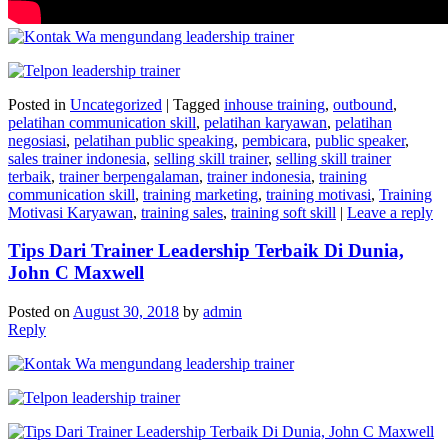
Posted in
Uncategorized
|
Tagged
inhouse training
,
outbound
,
pelatihan communication skill
,
pelatihan karyawan
,
pelatihan
negosiasi
,
pelatihan public speaking
,
pembicara
,
public speaker
,
sales trainer indonesia
,
selling skill trainer
,
selling skill trainer
terbaik
,
trainer berpengalaman
,
trainer indonesia
,
training
communication skill
,
training marketing
,
training motivasi
,
Training
Motivasi Karyawan
,
training sales
,
training soft skill
|
Leave a reply
Tips Dari Trainer Leadership Terbaik Di Dunia,
John C Maxwell
Posted on
August 30, 2018
by
admin
Reply