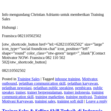
Info mengundang Christian Adrianto untuk memberikan Training
Sales
Hubungi :
Fransisca 082110502502
[otw_shortcode_button href=”tel:+6282110502502″ size=”large”
icon_type=”social foundicon-chat” icon_position=”left”
shape=”round” color_class=”otw-green” target=”_blank”]Contact
Motivator NOW- Fransisca 082 110 502
502[/otw_shortcode_button]
082110502502
Posted in
Training Sales
|
Tagged
inhouse training
,
Motivator
,
outbound
,
pelatihan communication skill
,
pelatihan karyawan
,
pelatihan negosiasi
,
pelatihan public speaking
,
pembicara
,
public
speaker
,
trainer
,
trainer berpengalaman
,
trainer indonesia
,
training
communication skill
,
training marketing
,
training motivasi
,
Training
Motivasi Karyawan
,
training sales
,
training soft skill
|
Leave a reply
Trainer Sales & Selling Skill Terbaik di Indonesia