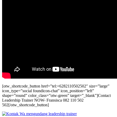
[otw_shortcode_button href=”tel:+6282110502502″ size=”large”
icon_type=”social foundicon-chat” icon_position=”left”
shape=”round” color_class=”otw-green” target=”_blank”]Contact
Leadership Trainer NOW- Fransisca 082 110 502
502[/otw_shortcode_button]