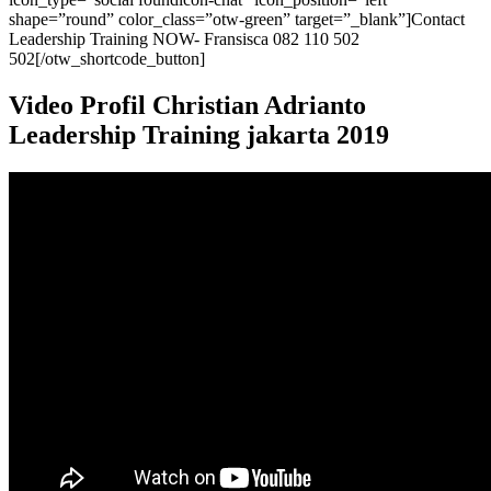
shape=”round” color_class=”otw-green” target=”_blank”]Contact
Leadership Training NOW- Fransisca 082 110 502
502[/otw_shortcode_button]
Video Profil Christian Adrianto
Leadership Training jakarta 2019