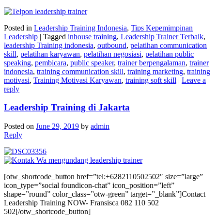
Posted in
Leadership Training Indonesia
,
Tips Kepemimpinan
Leadership
|
Tagged
inhouse training
,
Leadership Trainer Terbaik
,
leadership Training indonesia
,
outbound
,
pelatihan communication
skill
,
pelatihan karyawan
,
pelatihan negosiasi
,
pelatihan public
speaking
,
pembicara
,
public speaker
,
trainer berpengalaman
,
trainer
indonesia
,
training communication skill
,
training marketing
,
training
motivasi
,
Training Motivasi Karyawan
,
training soft skill
|
Leave a
reply
Leadership Training di Jakarta
Posted on
June 29, 2019
by
admin
Reply
[otw_shortcode_button href=”tel:+6282110502502″ size=”large”
icon_type=”social foundicon-chat” icon_position=”left”
shape=”round” color_class=”otw-green” target=”_blank”]Contact
Leadership Training NOW- Fransisca 082 110 502
502[/otw_shortcode_button]