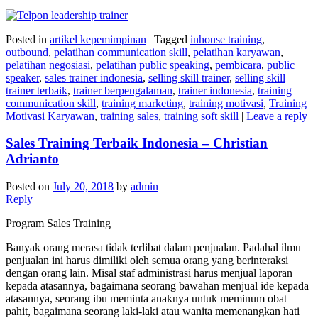
Posted in
artikel kepemimpinan
|
Tagged
inhouse training
,
outbound
,
pelatihan communication skill
,
pelatihan karyawan
,
pelatihan negosiasi
,
pelatihan public speaking
,
pembicara
,
public
speaker
,
sales trainer indonesia
,
selling skill trainer
,
selling skill
trainer terbaik
,
trainer berpengalaman
,
trainer indonesia
,
training
communication skill
,
training marketing
,
training motivasi
,
Training
Motivasi Karyawan
,
training sales
,
training soft skill
|
Leave a reply
Sales Training Terbaik Indonesia – Christian
Adrianto
Posted on
July 20, 2018
by
admin
Reply
Program Sales Training
Banyak orang merasa tidak terlibat dalam penjualan. Padahal ilmu
penjualan ini harus dimiliki oleh semua orang yang berinteraksi
dengan orang lain. Misal staf administrasi harus menjual laporan
kepada atasannya, bagaimana seorang bawahan menjual ide kepada
atasannya, seorang ibu meminta anaknya untuk meminum obat
pahit, bagaimana seorang laki-laki atau wanita memenangkan hati