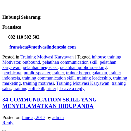
Hubungi Sekarang:
Fransisca
082 110 502 502
fransisca@motivasiindonesia.com
Posted in
Training Motivasi Karyawan
|
Tagged
inhouse training
,
Motivator
,
outbound
,
pelatihan communication skill
,
pelatihan
karyawan
,
pelatihan negosiasi
,
pelatihan public speaking
,
pembicara
,
public speaker
,
trainer
,
trainer berpengalaman
,
trainer
indonesia
,
training communication skill
,
training leadership
,
training
marketing
,
training motivasi
,
Training Motivasi Karyawan
,
training
sales
,
training soft skill
,
triner
|
Leave a reply
34 COMMUNICATION SKILL YANG
MENYELAMATKAN HIDUP ANDA
Posted on
June 2, 2017
by
admin
Reply