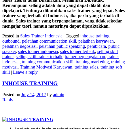
Sales Hebat tidak Dilahirkan, Melainkan Dibentuk.
Kemampuan selling adalah ilmu yang dapat dilatih dan
dipelajari. Tentunya dibutuhkan sales trainer yang tepat. Sales
trainer yang terbaik di Indonesia, jika perlu yang terbaik di
dunia. Sales trainer yang berpengalaman, yang tidak sekedar
mengajar teori, namun materinya dapat dipraktekkan.
Posted in
Sales Trainer Indonesia
|
Tagged
inhouse training
,
outbound
,
pelatihan communication skill
,
pelatihan karyawan
,
pelatihan negosiasi
,
pelatihan public speaking
,
pembicara
,
public
speaker
,
sales trainer indonesia
,
sales trainer terbaik
,
selling skill
trainer
,
selling skill trainer terbaik
,
trainer berpengalaman
,
trainer
indonesia
,
training communication skill
,
training marketing
,
training
motivasi
,
Training Motivasi Karyawan
,
training sales
,
training soft
skill
|
Leave a reply
INHOUSE TRAINING
Posted on
July 14, 2017
by
admin
Reply